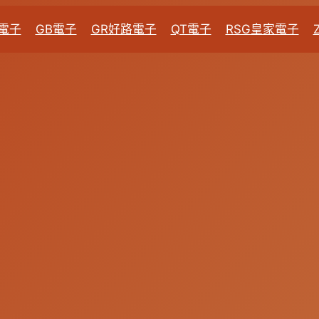
B電子
GB電子
GR好路電子
QT電子
RSG皇家電子