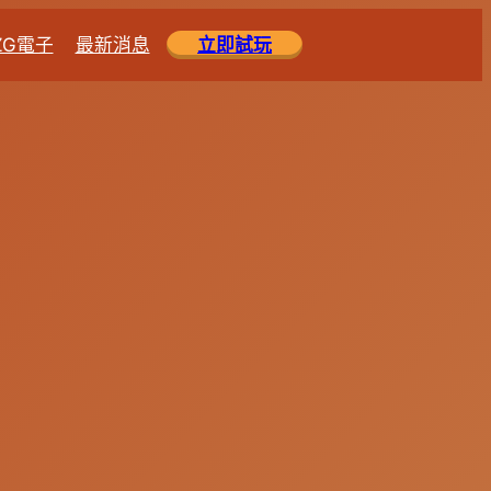
ZG電子
最新消息
立即試玩