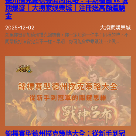
德州撲克錦標賽開局策略：早期穩健 vs 後
期爆發｜大撈家娛樂城｜注冊送高額體驗
金
2025-12-02
大撈家娛樂城
如果你曾參加德州撲克錦標賽，你一定知道一件事：同樣的牌，不
同階段打法會完全不一樣。早期，你可能會乖乖跟注、少做…
錦標賽型德州撲克策略大全：從新手到冠