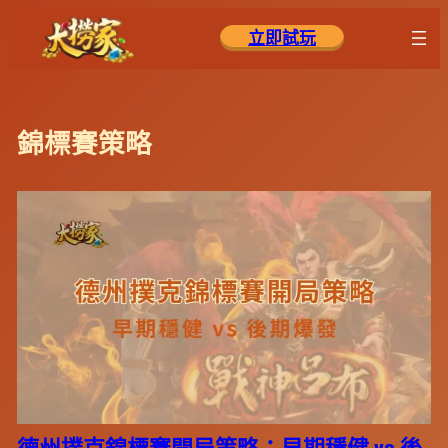
跳
立即試玩
至
主
要
內
錦標賽策略
容