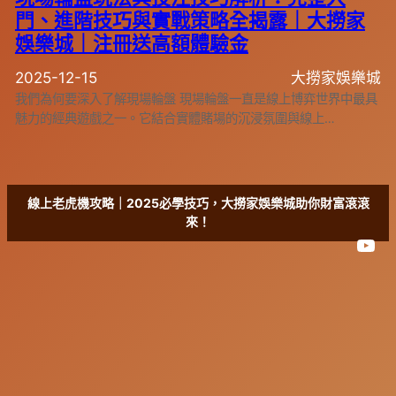
門、進階技巧與實戰策略全揭露｜大撈家
娛樂城｜注冊送高額體驗金
2025-12-15
大撈家娛樂城
我們為何要深入了解現場輪盤 現場輪盤一直是線上博弈世界中最具
魅力的經典遊戲之一。它結合實體賭場的沉浸氛圍與線上…
線上老虎機攻略｜2025必學技巧，大撈家娛樂城助你財富滾滾
來！
You