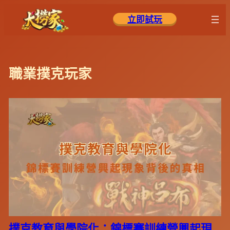
跳
立即試玩
至
主
要
內
職業撲克玩家
容
撲克教育與學院化：錦標賽訓練營興起現