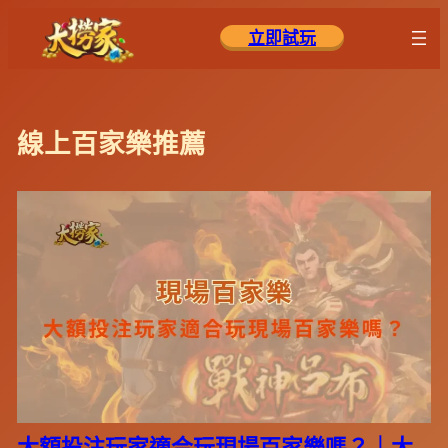
跳
立即試玩
至
主
要
內
線上百家樂推薦
容
大額投注玩家適合玩現場百家樂嗎？｜大