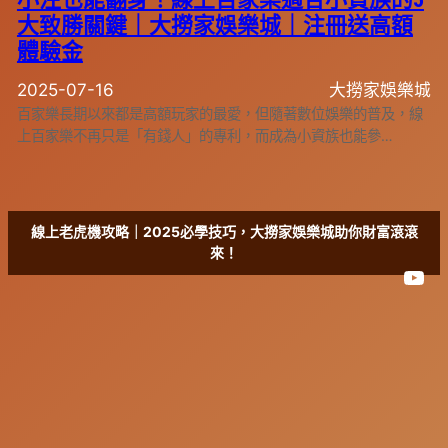
大致勝關鍵｜大撈家娛樂城｜注冊送高額
體驗金
2025-07-16
大撈家娛樂城
百家樂長期以來都是高額玩家的最愛，但隨著數位娛樂的普及，線
上百家樂不再只是「有錢人」的專利，而成為小資族也能參…
線上老虎機攻略｜2025必學技巧，大撈家娛樂城助你財富滾滾
來！
You