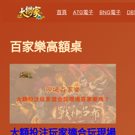
跳
首頁
ATG電子
BNG電子
D
至
主
要
內
百家樂高額桌
容
大額投注玩家適合玩現場