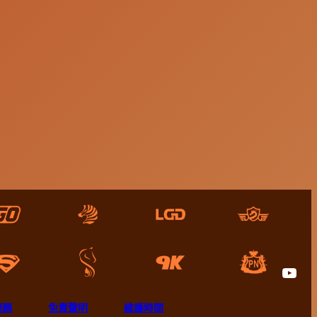
You
問題
免責聲明
維護時間