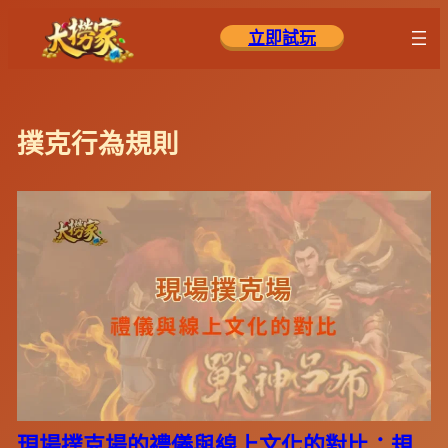
跳
立即試玩
至
主
要
內
撲克行為規則
容
現場撲克場的禮儀與線上文化的對比：規