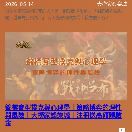
2026-05-14
大撈家娛樂城
很多剛接觸德州撲克的人，第一個疑問通常是： 「到底該先玩現
場，還是先打網路？」 有人覺得網路撲克比較方便。有人…
錦標賽型撲克與心理學｜策略博弈的理性
與風險｜大撈家娛樂城｜注冊送高額體驗
金
You