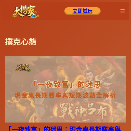
跳
立即試玩
至
主
要
內
撲克心態
容
「一夜致富」的迷思：現金桌長期勝率與