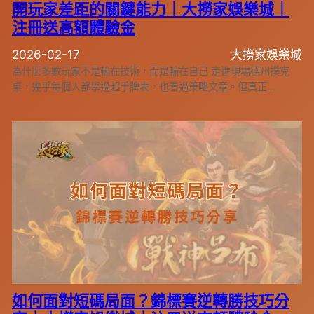
開玩家差距的關鍵能力｜大撈家娛樂城｜
注冊送高額體驗金
2026-02-17
大撈家娛樂城
為什麼多數玩家不是輸在技術，而是輸在自己 走進現場德州撲克
桌，幾乎每個人都學過起手牌表，也看過策略文章。但真正…
如何面對短碼局面？錦標賽逆轉勝技巧分