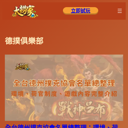
跳
立即試玩
至
主
要
內
德撲俱樂部
容
全台德州撲克協會名單總整理：環境、荷