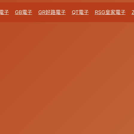
B電子
GB電子
GR好路電子
QT電子
RSG皇家電子