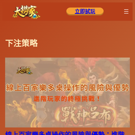
跳
立即試玩
至
主
要
內
下注策略
容
線上百家樂多桌操作的風險與優勢：進階