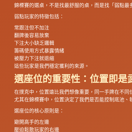
錦標賽的選桌，不是找最舒服的桌，而是找「弱點最
弱點玩家的特徵包括：
常跟注但不加注
翻牌後容易放棄
下注大小缺乏邏輯
籌碼使用方式暴露情緒
被壓力下注就退縮
這些玩家是我們穩定獲利的來源。
選座位的重要性：位置即是
在撲克中，位置遠比我們想像重要，同一手牌在不同
尤其在錦標賽中，位置決定了我們是否能控制底池、執行
選座位的核心原則是：
避開高手的左邊
壓迫鬆散玩家的右邊