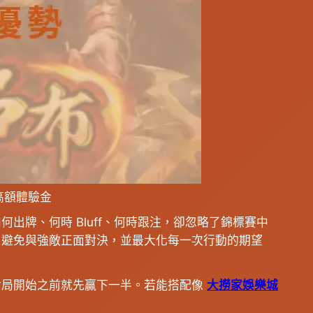
高額體驗金
牌、何時 Bluff、何時跟注，卻忽略了錦標賽中
，避免與強敵正面對決，並最大化每一次行動的期望
對局開始之前就先贏下一半。若能搭配像
大撈家娛樂城