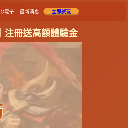
ZG電子
最新消息
立即試玩
｜注冊送高額體驗金