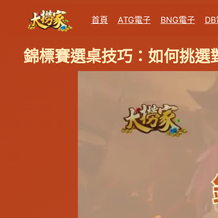
跳
首頁
ATG電子
BNG電子
D
至
主
要
錦標賽選桌技巧：如何挑選
內
容