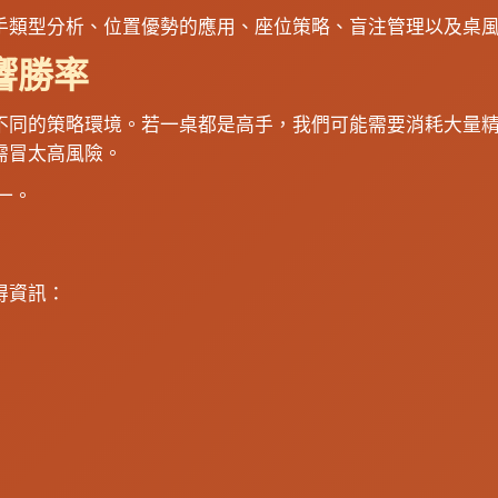
手類型分析、位置優勢的應用、座位策略、盲注管理以及桌
響勝率
不同的策略環境。若一桌都是高手，我們可能需要消耗大量
需冒太高風險。
一。
得資訊：