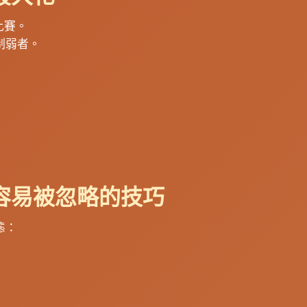
比賽。
制弱者。
容易被忽略的技巧
態：