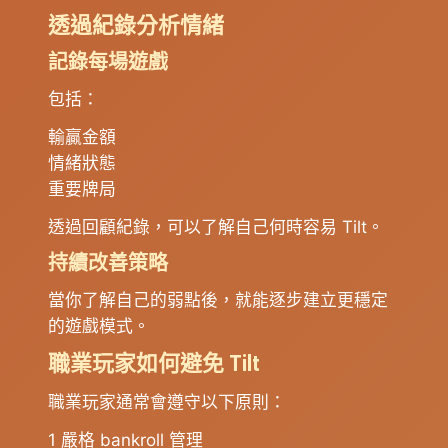
透過紀錄分析情緒
記錄每場遊戲
包括：
輸贏金額
情緒狀態
重要牌局
透過回顧紀錄，可以了解自己何時容易 Tilt。
持續改善策略
當你了解自己的弱點後，就能逐步建立更穩定
的遊戲模式。
職業玩家如何避免 Tilt
職業玩家通常會遵守以下原則：
1 嚴格 bankroll 管理