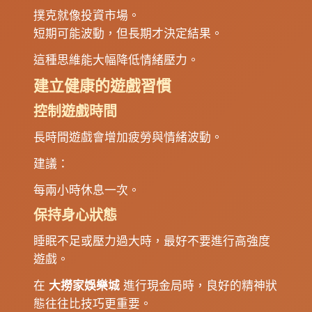
撲克就像投資市場。
短期可能波動，但長期才決定結果。
這種思維能大幅降低情緒壓力。
建立健康的遊戲習慣
控制遊戲時間
長時間遊戲會增加疲勞與情緒波動。
建議：
每兩小時休息一次。
保持身心狀態
睡眠不足或壓力過大時，最好不要進行高強度
遊戲。
在
大撈家娛樂城
進行現金局時，良好的精神狀
態往往比技巧更重要。