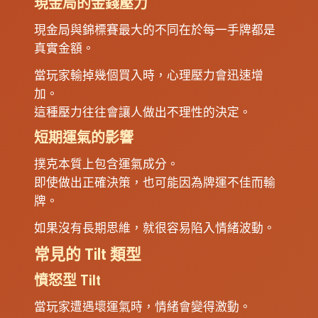
現金局的金錢壓力
現金局與錦標賽最大的不同在於每一手牌都是
真實金額。
當玩家輸掉幾個買入時，心理壓力會迅速增
加。
這種壓力往往會讓人做出不理性的決定。
短期運氣的影響
撲克本質上包含運氣成分。
即使做出正確決策，也可能因為牌運不佳而輸
牌。
如果沒有長期思維，就很容易陷入情緒波動。
常見的 Tilt 類型
憤怒型 Tilt
當玩家遭遇壞運氣時，情緒會變得激動。