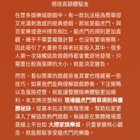
冊送高額體驗金
在眾多娛樂城遊戲中，有一款玩法極為簡單卻
又充滿刺激感的經典遊戲，那就是龍虎鬥。與
百家樂或德州撲克相比，龍虎鬥的規則更加直
觀，幾乎不需要複雜計算，也沒有繁瑣策略，
因此吸引了大量新手與老玩家投入其中。很多
人第一次接觸這款遊戲時都會驚訝地發現，只
需要比較兩張牌的大小，就能決定勝負。
然而，看似簡單的遊戲背後其實也隱藏著一些
技巧。如果我們能夠理解遊戲節奏、下注策略
以及風險控管，就能讓整體娛樂體驗更加順
利。本文將完整解析
現場龍虎鬥簡單規則與獲
勝秘訣
，從基本玩法到進階思維，幫助玩家更
深入了解這款熱門遊戲。無論是在實體賭場還
是線上平台如
大撈家娛樂城
，只要掌握核心觀
念，就能輕鬆享受龍虎鬥的樂趣。