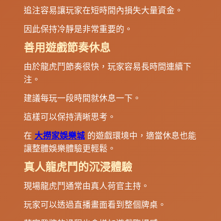
追注容易讓玩家在短時間內損失大量資金。
因此保持冷靜是非常重要的。
善用遊戲節奏休息
由於龍虎鬥節奏很快，玩家容易長時間連續下
注。
建議每玩一段時間就休息一下。
這樣可以保持清晰思考。
在
大撈家娛樂城
的遊戲環境中，適當休息也能
讓整體娛樂體驗更輕鬆。
真人龍虎鬥的沉浸體驗
現場龍虎鬥通常由真人荷官主持。
玩家可以透過直播畫面看到整個牌桌。