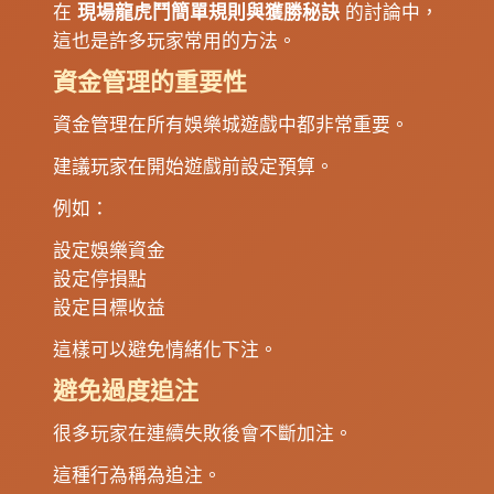
在
現場龍虎鬥簡單規則與獲勝秘訣
的討論中，
這也是許多玩家常用的方法。
資金管理的重要性
資金管理在所有娛樂城遊戲中都非常重要。
建議玩家在開始遊戲前設定預算。
例如：
設定娛樂資金
設定停損點
設定目標收益
這樣可以避免情緒化下注。
避免過度追注
很多玩家在連續失敗後會不斷加注。
這種行為稱為追注。