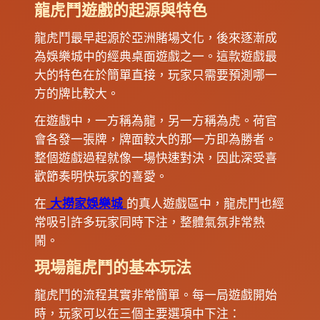
龍虎鬥遊戲的起源與特色
龍虎鬥最早起源於亞洲賭場文化，後來逐漸成
為娛樂城中的經典桌面遊戲之一。這款遊戲最
大的特色在於簡單直接，玩家只需要預測哪一
方的牌比較大。
在遊戲中，一方稱為龍，另一方稱為虎。荷官
會各發一張牌，牌面較大的那一方即為勝者。
整個遊戲過程就像一場快速對決，因此深受喜
歡節奏明快玩家的喜愛。
在
大撈家娛樂城
的真人遊戲區中，龍虎鬥也經
常吸引許多玩家同時下注，整體氣氛非常熱
鬧。
現場龍虎鬥的基本玩法
龍虎鬥的流程其實非常簡單。每一局遊戲開始
時，玩家可以在三個主要選項中下注：