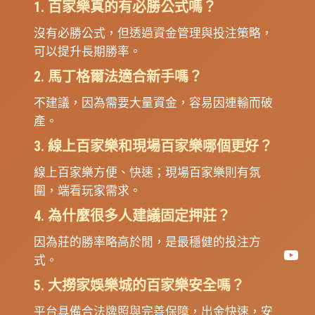
1. 百家樂真的有必勝公式嗎？
沒有必勝公式，但透過資金管理與投注策略，
可以提升長期勝率。
2. 馬丁格爾法適合新手嗎？
不建議，因為需要大量資金，容易因連輸而破
產。
3. 線上百家樂和現場百家樂哪個更好？
線上百家樂方便、快速；現場百家樂則有氛
圍，端看玩家需求。
4. 為什麼很多人建議固定押莊？
因為莊的勝率略高於閒，是最穩健的投注方
You
式。
5. 大撈家娛樂城的百家樂安全嗎？
平台具備合法牌照與完善保障，出金快速，安