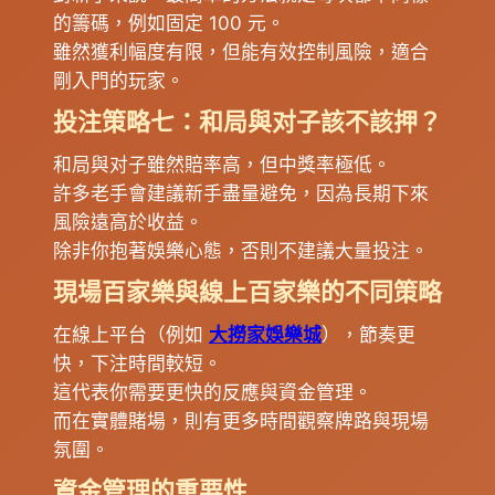
的籌碼，例如固定 100 元。
雖然獲利幅度有限，但能有效控制風險，適合
剛入門的玩家。
投注策略七：和局與对子該不該押？
和局與对子雖然賠率高，但中獎率極低。
許多老手會建議新手盡量避免，因為長期下來
風險遠高於收益。
除非你抱著娛樂心態，否則不建議大量投注。
現場百家樂與線上百家樂的不同策略
在線上平台（例如
大撈家娛樂城
），節奏更
快，下注時間較短。
這代表你需要更快的反應與資金管理。
而在實體賭場，則有更多時間觀察牌路與現場
氛圍。
資金管理的重要性