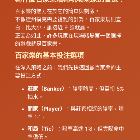
百家樂的魅力在於它的簡單與刺激。
不像德州撲克需要複雜的計算，百家樂規則直
白：比大小，誰接近 9 誰就贏。
正因為如此，許多玩家在現場賭場第一個選擇
的遊戲就是百家樂。
百家樂的基本投注選項
在深入策略之前，我們先快速回顧百家樂的主
要投注方式：
莊家（Banker）
：勝率略高，但需扣 5%
抽水。
閒家（Player）
：與莊家相近的勝率，賠
率 1:1。
和局（Tie）
：賠率高達 1:8，但實際命中
率偏低。