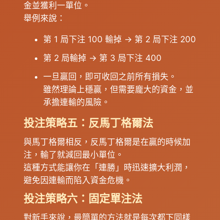
金並獲利一單位。
舉例來說：
第 1 局下注 100 輸掉 → 第 2 局下注 200
第 2 局輸掉 → 第 3 局下注 400
一旦贏回，即可收回之前所有損失。
雖然理論上穩贏，但需要龐大的資金，並
承擔連輸的風險。
投注策略五：反馬丁格爾法
與馬丁格爾相反，反馬丁格爾是在贏的時候加
注，輸了就減回最小單位。
這種方式能讓你在「連勝」時迅速擴大利潤，
避免因連輸而陷入資金危機。
投注策略六：固定單注法
對新手來說，最簡單的方法就是每次都下同樣