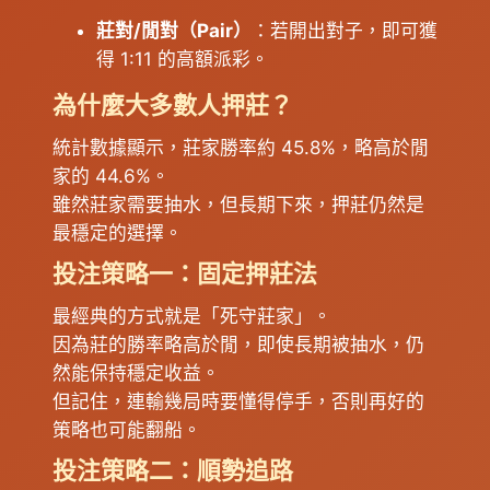
莊對/閒對（Pair）
：若開出對子，即可獲
得 1:11 的高額派彩。
為什麼大多數人押莊？
統計數據顯示，莊家勝率約 45.8%，略高於閒
家的 44.6%。
雖然莊家需要抽水，但長期下來，押莊仍然是
最穩定的選擇。
投注策略一：固定押莊法
最經典的方式就是「死守莊家」。
因為莊的勝率略高於閒，即使長期被抽水，仍
然能保持穩定收益。
但記住，連輸幾局時要懂得停手，否則再好的
策略也可能翻船。
投注策略二：順勢追路