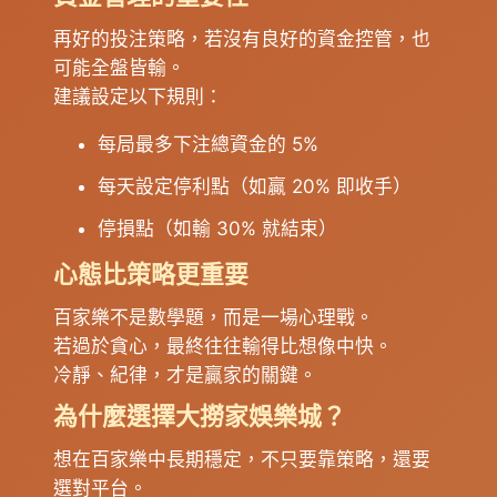
再好的投注策略，若沒有良好的資金控管，也
可能全盤皆輸。
建議設定以下規則：
每局最多下注總資金的 5%
每天設定停利點（如贏 20% 即收手）
停損點（如輸 30% 就結束）
心態比策略更重要
百家樂不是數學題，而是一場心理戰。
若過於貪心，最終往往輸得比想像中快。
冷靜、紀律，才是贏家的關鍵。
為什麼選擇大撈家娛樂城？
想在百家樂中長期穩定，不只要靠策略，還要
選對平台。