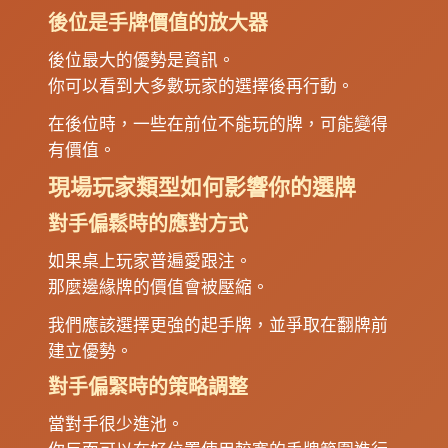
後位是手牌價值的放大器
後位最大的優勢是資訊。
你可以看到大多數玩家的選擇後再行動。
在後位時，一些在前位不能玩的牌，可能變得
有價值。
現場玩家類型如何影響你的選牌
對手偏鬆時的應對方式
如果桌上玩家普遍愛跟注。
那麼邊緣牌的價值會被壓縮。
我們應該選擇更強的起手牌，並爭取在翻牌前
建立優勢。
對手偏緊時的策略調整
當對手很少進池。