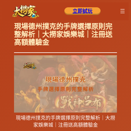
跳
立即試玩
至
主
現場德州撲克的手牌選擇原則完
要
整解析｜大撈家娛樂城｜注冊送
內
高額體驗金
容
現場德州撲克的手牌選擇原則完整解析｜大撈
家娛樂城｜注冊送高額體驗金