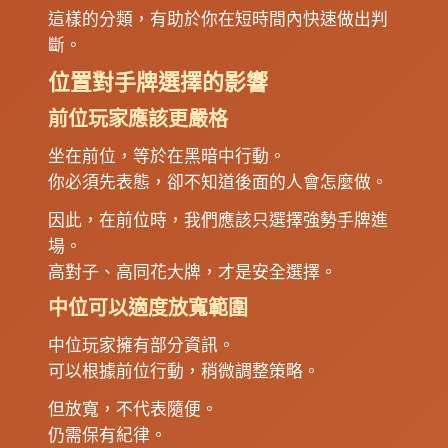
這樣的分類，有助於你在短時間內快速做出判
斷。
位置對手牌選擇的影響
前位玩家應該更嚴格
坐在前位，等於在黑暗中行動。
你必須先表態，卻不知道後面的人會怎麼做。
因此，在前位時，我們應該只選擇強勢手牌進
場。
高對子、高同花大牌，才是安全選擇。
中位可以適度放寬範圍
中位玩家擁有部分資訊。
可以根據前位行動，稍微調整策略。
但放寬，不代表隨便。
仍需保有紀律。