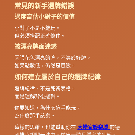
常見的新手選牌錯誤
過度高估小對子的價值
小對子不是不能玩。
但必須搭配正確條件。
被漂亮牌面迷惑
兩張花色漂亮的牌，不等於好牌。
如果點數低，仍然是風險。
如何建立屬於自己的選牌紀律
選牌紀律，不是死背表格。
而是理解背後邏輯。
你要知道，為什麼這手能玩。
為什麼那手該棄。
這樣的思維，也能幫助你在
大撈家娛樂城
的德