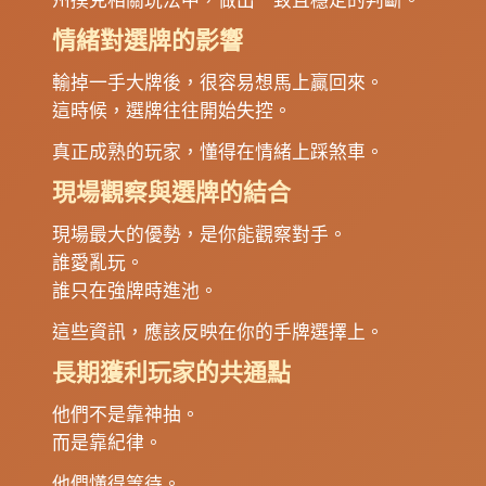
州撲克相關玩法中，做出一致且穩定的判斷。
情緒對選牌的影響
輸掉一手大牌後，很容易想馬上贏回來。
這時候，選牌往往開始失控。
真正成熟的玩家，懂得在情緒上踩煞車。
現場觀察與選牌的結合
現場最大的優勢，是你能觀察對手。
誰愛亂玩。
誰只在強牌時進池。
這些資訊，應該反映在你的手牌選擇上。
長期獲利玩家的共通點
他們不是靠神抽。
而是靠紀律。
他們懂得等待。