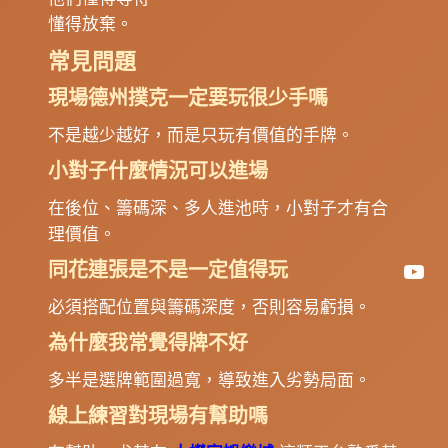
懂得放棄。
常見問題
現場德州撲克一定要玩很少手嗎
不是越少越好，而是只玩有價值的手牌。
小對子什麼情況可以進場
在後位、籌碼深、多人進池時，小對子才有合
理價值。
You
同花連張是不是一定值得玩
必須搭配位置與籌碼深度，否則容易虧損。
為什麼我常覺得牌不好
多半是選牌範圍過寬，導致進入劣勢局面。
線上練習對現場有幫助嗎