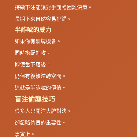
持續下注能讓對手面臨困難決策。
長期下來自然容易犯錯。
半詐唬的威力
如果你有聽牌機會。
同時搭配進攻。
即使當下落後。
仍保有後續逆轉空間。
這就是半詐唬的價值。
盲注偷襲技巧
很多人只關注大牌對決。
卻忽略偷盲的重要性。
事實上。