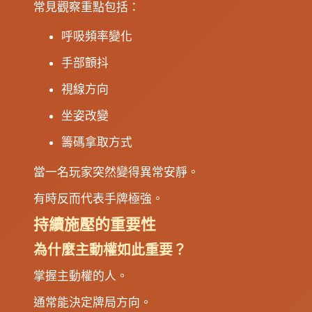
常見觀察重點包括：
呼吸頻率變化
手部顫抖
視線方向
坐姿改變
籌碼拿取方式
當一名玩家突然變得異常安靜。
有時反而代表手牌極強。
持續施壓的重要性
為什麼主動權如此重要？
掌握主動權的人。
通常能決定牌局方向。