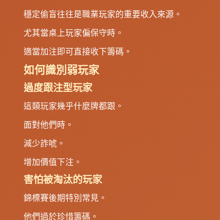
穩定偷盲往往是職業玩家的重要收入來源。
尤其當桌上玩家偏保守時。
適當加注即可直接收下籌碼。
如何識別弱玩家
過度跟注型玩家
這類玩家幾乎什麼牌都跟。
面對他們時。
減少詐唬。
增加價值下注。
害怕被淘汰的玩家
錦標賽後期特別常見。
他們過於珍惜籌碼。