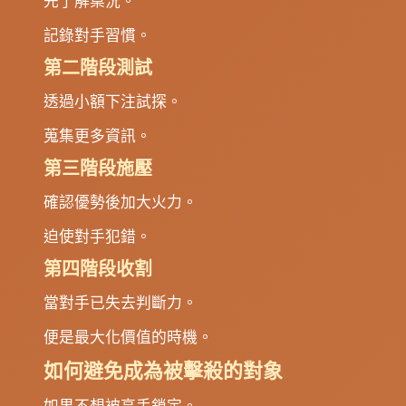
先了解桌況。
記錄對手習慣。
第二階段測試
透過小額下注試探。
蒐集更多資訊。
第三階段施壓
確認優勢後加大火力。
迫使對手犯錯。
第四階段收割
當對手已失去判斷力。
便是最大化價值的時機。
如何避免成為被擊殺的對象