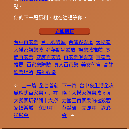
點。
你的下一場勝利，就在這裡等你。
立即遊玩
台中百家樂
台北娛樂城
台灣娛樂場
大撈家
大撈家娛樂城
奢華賭場體驗
娛樂城推薦
實
體百家樂
感應百家樂
百家樂俱樂部
百家樂
推薦
百家樂體驗
真人百家樂
美女荷官
高端
娛樂場所
高雄娛樂
←
上一篇:
全台首創
下一篇:
台中夜生活全攻
感應式百家樂，只有
略：大撈家娛樂城 x 菲
大撈家玩得到｜大撈
力國王百家樂的極致奢
家娛樂城｜立即注冊
華體驗｜立即注冊送彩
送彩金
金
→