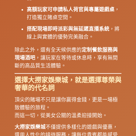
高額玩家可申請私人荷官與專屬遊戲桌
，
打造獨立賭桌空間。
搭配現場即時派彩與無延遲直播系統
，將
線上與實體的優勢完美融合。
除此之外，還有全天候供應的
定制餐飲服務與
現場酒吧
，讓玩家在等待或休息時，享有無間
斷的高品質生活體驗。
選擇大撈家娛樂城，就是選擇尊榮與
奢華的代名詞
頂尖的賭場不只是讓你贏得金錢，更是一場極
致體驗的旅程。
而這一切，從美女公關的溫柔迎接開始。
大撈家娛樂城
不僅提供多樣化的遊戲與優惠，
還用人性化的接待服務，讓每位貴賓都能感受