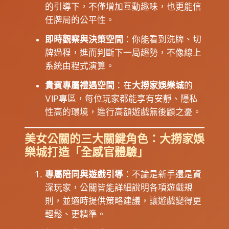
的引導下，不僅增加互動趣味，也更能信
任牌局的公平性。
即時觀察與決策空間
：你能看到洗牌、切
牌過程，進而判斷下一局趨勢，不像線上
系統由程式演算。
貴賓專屬禮遇空間
：在
大撈家娛樂城
的
VIP專區，每位玩家都能享有安靜、隱私
性高的環境，進行高額遊戲無後顧之憂。
美女公關的三大關鍵角色：大撈家娛
樂城打造「全感官體驗」
專屬陪同與遊戲引導
：不論是新手還是資
深玩家，公關皆能詳細說明各項遊戲規
則，並適時提供策略建議，讓遊戲變得更
輕鬆、更精準。