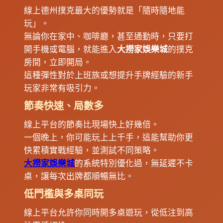
線上德州撲克最大的優勢就是「隨時隨地能
玩」。
無論你在家中、咖啡廳，甚至通勤時，只要打
開手機或電腦，就能進入
大撈家娛樂城
的撲克
房間，立即開局。
這種彈性對於上班族或想提升手牌經驗的新手
玩家非常有吸引力。
節奏快速、局數多
線上平台的節奏比現場快上好幾倍。
一個晚上，你可能玩上上千手，這能幫助你更
快累積實戰經驗，並測試不同策略。
大撈家娛樂城
的系統特別優化過，無延遲不卡
桌，讓每次出牌都順暢無比。
低門檻與多桌同玩
線上平台允許你同時開多桌遊玩，從低注到高