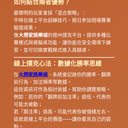
如何結合兩者優勢？
最聰明的玩家會採「混合策略」：
平時在線上平台訓練技巧，假日參加現場賽事
驗證成果。
像
大撈家娛樂城
的德州撲克平台，提供多種比
賽模式與模擬桌功能，讓你能在安全環境下練
習，並可切換實戰模式進入高額桌。
線上撲克心法：數據化勝率思維
在
大撈家娛樂城
，系統會記錄你的勝率、翻牌
前行為、加注頻率等數據。
這些資訊可作為檢討依據，幫助你調整策略。
例如：若你的「翻牌前加注率」過低，代表你
可能太被動；
若「跟注率」過高，可能代表你被情緒左右。
這就是線上平台的價值——讓你看見自己的弱
點。