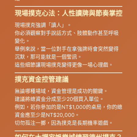
現場撲克心法：人性讀牌與節奏掌控
現場撲克強調「讀人」。
你必須觀察對手說話方式、肢體動作甚至呼吸
變化。
舉例來說，當一位對手在拿強牌時會突然變得
沉默，那可能就是一個警訊。
這些細節讓現場撲克變得更像一場心理戲。
撲克資金控管建議
無論哪種場域，資金管理是成功的關鍵。
建議將總資金分成至少20個買入單位。
例如，若你參加的是NT$1,000的桌局，你的總
資金應至少是NT$20,000。
切勿孤注一擲，因為撲克是長期機率遊戲。