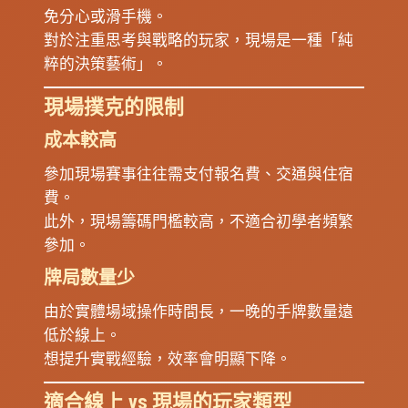
免分心或滑手機。
對於注重思考與戰略的玩家，現場是一種「純
粹的決策藝術」。
現場撲克的限制
成本較高
參加現場賽事往往需支付報名費、交通與住宿
費。
此外，現場籌碼門檻較高，不適合初學者頻繁
參加。
牌局數量少
由於實體場域操作時間長，一晚的手牌數量遠
低於線上。
想提升實戰經驗，效率會明顯下降。
適合線上 vs 現場的玩家類型