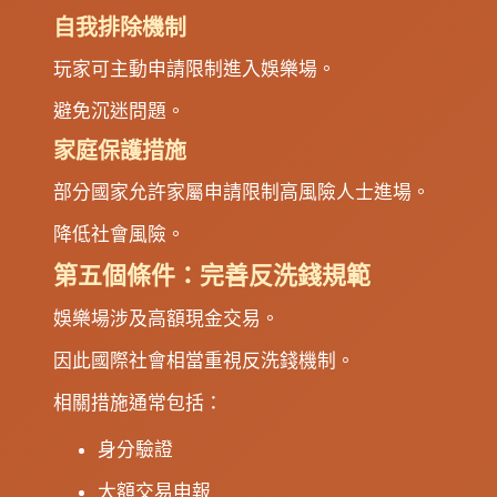
自我排除機制
玩家可主動申請限制進入娛樂場。
避免沉迷問題。
家庭保護措施
部分國家允許家屬申請限制高風險人士進場。
降低社會風險。
第五個條件：完善反洗錢規範
娛樂場涉及高額現金交易。
因此國際社會相當重視反洗錢機制。
相關措施通常包括：
身分驗證
大額交易申報