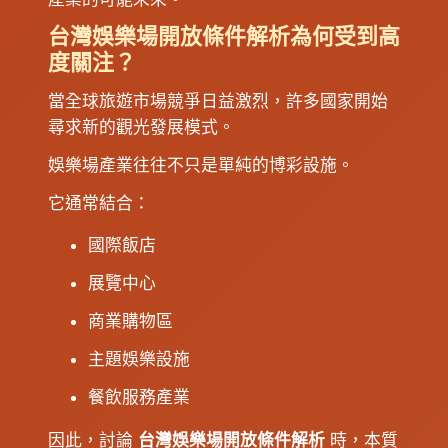
台灣娛樂場開放條件解析為何受到高
度關注？
當全球旅遊市場競爭日益激烈，許多國家開始
尋求新的觀光發展模式。
娛樂場產業往往不只是單純的博彩設施。
它通常結合：
國際飯店
展覽中心
商業購物區
主題娛樂設施
餐飲服務產業
因此，討論
台灣娛樂場開放條件解析
時，本質