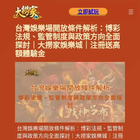
跳
立即試玩
至
主
台灣娛樂場開放條件解析：博彩
要
法規、監管制度與政策方向全面
內
探討｜大撈家娛樂城｜注冊送高
容
額體驗金
台灣娛樂場開放條件解析：博彩法規、監管制
度與政策方向全面探討｜大撈家娛樂城｜注冊