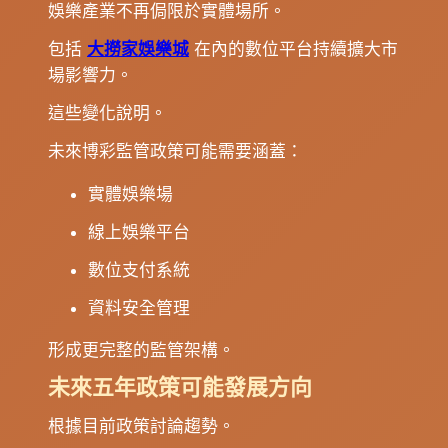
娛樂產業不再侷限於實體場所。
包括
大撈家娛樂城
在內的數位平台持續擴大市
場影響力。
這些變化說明。
未來博彩監管政策可能需要涵蓋：
實體娛樂場
線上娛樂平台
數位支付系統
資料安全管理
形成更完整的監管架構。
未來五年政策可能發展方向
根據目前政策討論趨勢。