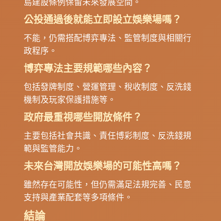
島建設條例保留未來發展空間。
公投通過後就能立即設立娛樂場嗎？
不能，仍需搭配博弈專法、監管制度與相關行
政程序。
博弈專法主要規範哪些內容？
包括發牌制度、營運管理、稅收制度、反洗錢
機制及玩家保護措施等。
政府最重視哪些開放條件？
主要包括社會共識、責任博彩制度、反洗錢規
範與監管能力。
未來台灣開放娛樂場的可能性高嗎？
雖然存在可能性，但仍需滿足法規完善、民意
支持與產業配套等多項條件。
結論