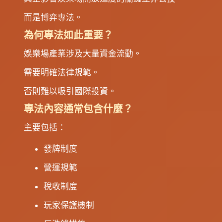
而是博弈專法。
為何專法如此重要？
娛樂場產業涉及大量資金流動。
需要明確法律規範。
否則難以吸引國際投資。
專法內容通常包含什麼？
主要包括：
發牌制度
營運規範
稅收制度
玩家保護機制