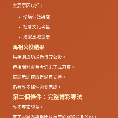
主要原因包括：
環境保護疑慮
社會文化考量
治安風險擔憂
馬祖公投結果
馬祖則成功通過博弈公投。
但相關計畫至今仍未正式落實。
這顯示即使取得民意支持。
仍有許多條件需要完成。
第二個條件：完整博彩專法
許多專家認為。
真正影響娛樂場開放進度的關鍵並非公投。