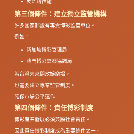
反洗錢措施
第三個條件：建立獨立監管機構
許多國家都設有專責博彩監管單位。
例如：
新加坡博彩管理局
澳門博彩監察協調局
若台灣未來開放娛樂場。
也需要建立專業監管制度。
確保市場公平運作。
第四個條件：責任博彩制度
博彩產業發展必須兼顧社會責任。
因此責任博彩制度成為重要條件之一。