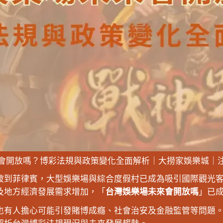
會開放嗎？博彩法規與政策變化全面解析｜大撈家娛樂城｜
坡到菲律賓，大型娛樂場與綜合度假村已成為吸引國際觀光
及地方經濟發展需求增加，「
台灣娛樂場未來會開放嗎
」已
也有人擔心可能引發賭博成癮、社會治安及金融監管等問題