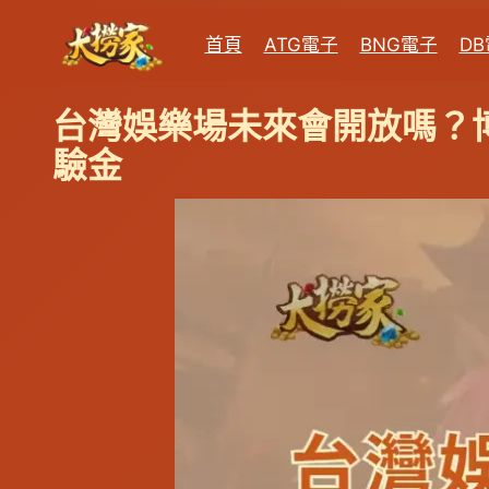
跳
首頁
ATG電子
BNG電子
D
至
主
要
台灣娛樂場未來會開放嗎？
內
驗金
容