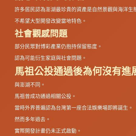
許多居民認為澎湖最珍貴的資產是自然景觀與海洋生
不希望大型開發改變當地特色。
社會觀感問題
部分民眾對博彩產業仍抱持保留態度。
認為可能衍生家庭與社會問題。
馬祖公投通過後為何沒有進
與澎湖不同。
馬祖曾成功通過相關公投。
當時外界普遍認為台灣第一座合法娛樂場即將誕生。
然而多年過去。
實際開發計畫仍未正式啟動。