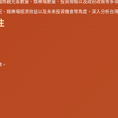
國際觀光客數量、娛樂場數量、投資規模以及政府政策等多
況、娛樂場經濟效益以及未來投資機會等角度，深入分析台
注
擎。