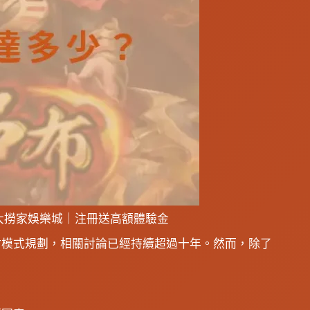
大撈家娛樂城｜注冊送高額體驗金
村模式規劃，相關討論已經持續超過十年。然而，除了