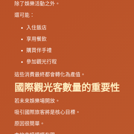
除了娛樂活動之外。
還可能：
入住飯店
享用餐飲
購買伴手禮
參加觀光行程
這些消費最終都會轉化為產值。
國際觀光客數量的重要性
若未來娛樂場開放。
吸引國際旅客將是核心目標。
原因很簡單。