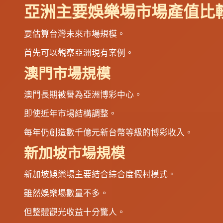
亞洲主要娛樂場市場產值比
要估算台灣未來市場規模。
首先可以觀察亞洲現有案例。
澳門市場規模
澳門長期被譽為亞洲博彩中心。
即使近年市場結構調整。
每年仍創造數千億元新台幣等級的博彩收入。
新加坡市場規模
新加坡娛樂場主要結合綜合度假村模式。
雖然娛樂場數量不多。
但整體觀光收益十分驚人。