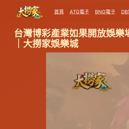
跳
首頁
ATG電子
BNG電子
D
至
主
要
台灣博彩產業如果開放娛樂
內
｜大撈家娛樂城
容