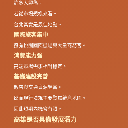
許多人認為。
若從市場規模來看。
台北其實是最佳地點。
國際旅客集中
擁有桃園國際機場與大量商務客。
消費能力強
高端市場需求相對穩定。
基礎建設完善
飯店與交通資源豐富。
然而現行法規主要聚焦離島地區。
因此短期內機會有限。
高雄是否具備發展潛力