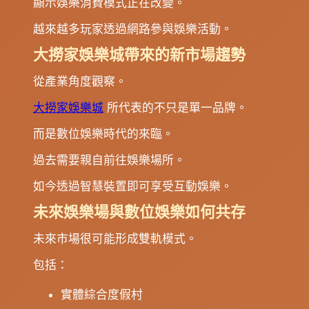
顯示娛樂消費模式正在改變。
越來越多玩家透過網路參與娛樂活動。
大撈家娛樂城帶來的新市場趨勢
從產業角度觀察。
大撈家娛樂城
所代表的不只是單一品牌。
而是數位娛樂時代的來臨。
過去需要親自前往娛樂場所。
如今透過智慧裝置即可享受互動娛樂。
未來娛樂場與數位娛樂如何共存
未來市場很可能形成雙軌模式。
包括：
實體綜合度假村