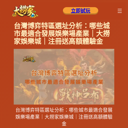
跳
立即試玩
至
主
台灣博弈特區選址分析：哪些城
要
市最適合發展娛樂場產業｜大撈
內
家娛樂城｜注冊送高額體驗金
容
台灣博弈特區選址分析：哪些城市最適合發展
娛樂場產業｜大撈家娛樂城｜注冊送高額體驗
金