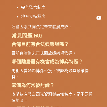
完善監管制度
地方支持程度
You
這些因素共同決定未來發展成敗。
常見問題 FAQ
台灣目前有合法娛樂場嗎？
目前台灣尚未正式開放娛樂場營運。
哪個離島最有機會成為博弈特區？
馬祖因曾通過博弈公投，被認為最具政策優
勢。
澎湖為何常被討論？
澎湖擁有豐富觀光資源與高知名度，是重要候
選地區。