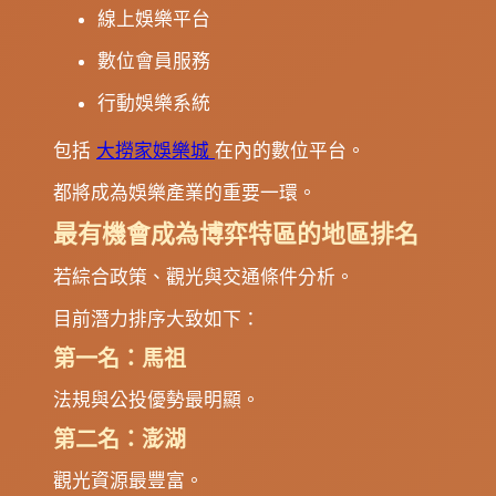
線上娛樂平台
數位會員服務
行動娛樂系統
包括
大撈家娛樂城
在內的數位平台。
都將成為娛樂產業的重要一環。
最有機會成為博弈特區的地區排名
若綜合政策、觀光與交通條件分析。
目前潛力排序大致如下：
第一名：馬祖
法規與公投優勢最明顯。
第二名：澎湖
觀光資源最豐富。