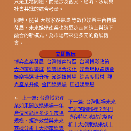
只是土地問題，而是涉及觀光、經濟、法規與
社會共識的綜合考量。
同時，隨著 大撈家娛樂城 等數位娛樂平台持續
發展，未來娛樂產業也將逐步走向線上與線下
融合的新模式，為市場帶來更多元的發展機
會。
立即遊玩
博弈產業發展
台灣博弈特區
台灣博彩政策
大撈家娛樂城
娛樂場合法化
娛樂場投資機會
娛樂場選址分析
澎湖娛樂場
綜合度假村
觀
光產業升級
金門娛樂場
馬祖娛樂場
←
上一篇:
台灣博彩產
下一篇:
台灣賭場未來
業如果開放娛樂場一年
可能落腳哪裡？熱門
產值可能達多少？市場
博弈特區地點完整解
規模、經濟效益與未來
析｜大撈家娛樂城｜
商機分析｜大撈家娛樂