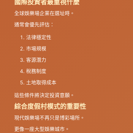
國際投資者最重視什麼
全球娛樂場企業在選址時。
通常會優先評估：
法律穩定性
市場規模
客源潛力
稅務制度
土地取得成本
這些條件將決定投資意願。
綜合度假村模式的重要性
現代娛樂場不再只是博彩場所。
更像一座大型娛樂城市。