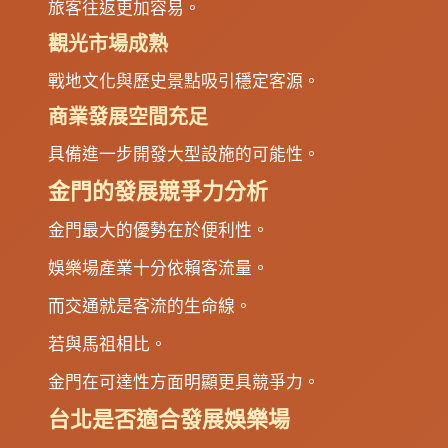
旅客往返更加容易。
觀光市場成熟
戰地文化與歷史景點吸引穩定客源。
商業發展空間充足
具備進一步開發大型設施的可能性。
金門的發展競爭力分析
金門最大的優勢在於便利性。
娛樂場產業十分依賴客流量。
而交通就是客流的生命線。
若與馬祖相比。
金門在可達性方面明顯更具競爭力。
台北是否適合發展娛樂場