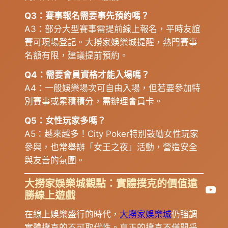
Q3：賽事報名需要事先預約嗎？
A3：部分大型賽事需提前線上報名，平時友誼
賽可現場登記。大撈家娛樂城提醒，熱門賽事
名額有限，建議提前預約。
Q4：需要會員資格才能入場嗎？
A4：一般娛樂場次可自由入場，但若要參加特
別賽事或累積積分，需辦理會員卡。
Q5：女性玩家多嗎？
A5：越來越多！City Poker特別鼓勵女性玩家
參與，也常舉辦「女王之夜」活動，營造安全
與友善的氛圍。
大撈家娛樂城觀點：實體撲克的價值遠
You
勝線上遊戲
在線上娛樂盛行的時代，
大撈家娛樂城
仍強調
實體撲克的不可取代性。真正的撲克不僅關乎