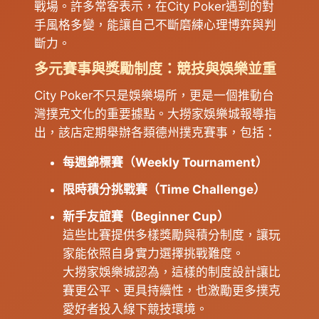
戰場。許多常客表示，在City Poker遇到的對
手風格多變，能讓自己不斷磨練心理博弈與判
斷力。
多元賽事與獎勵制度：競技與娛樂並重
City Poker不只是娛樂場所，更是一個推動台
灣撲克文化的重要據點。大撈家娛樂城報導指
出，該店定期舉辦各類德州撲克賽事，包括：
每週錦標賽（Weekly Tournament）
限時積分挑戰賽（Time Challenge）
新手友誼賽（Beginner Cup）
這些比賽提供多樣獎勵與積分制度，讓玩
家能依照自身實力選擇挑戰難度。
大撈家娛樂城認為，這樣的制度設計讓比
賽更公平、更具持續性，也激勵更多撲克
愛好者投入線下競技環境。