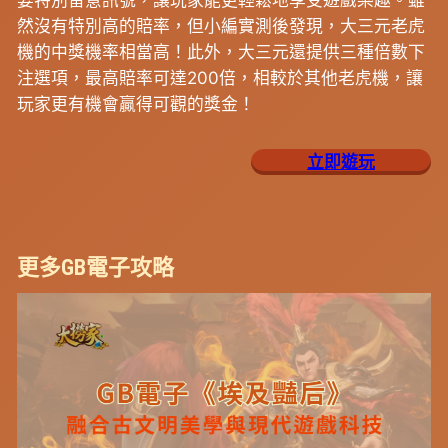
要特別留意訊號，讓玩家能更輕鬆地享受遊戲樂趣。雖
然沒有特別高的賠率，但小編實測後發現，大三元老虎
機的中獎機率相當高！此外，大三元還提供三種倍數下
注選項，最高賠率可達200倍，相較於其他老虎機，讓
玩家更有機會贏得可觀的獎金！
立即遊玩
更多GB電子攻略