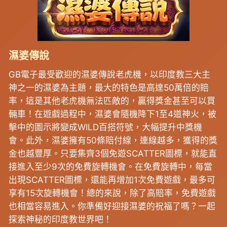
濕婆傳說
GB電子最受歡迎的濕婆傳說老虎機，以印度教三大主
神之一的濕婆為主題，最大的特色是高達50萬倍的賠
率，這是其他老虎機無法匹敵的，贏得獎金甚至可以買
輛車！在遊戲過程中，濕婆會隨機降下1至4道神火，被
擊中的圖示將變成WILD百搭符號，大幅提升中獎機
會。此外，濕婆擁有50條賠付線，連線越多，獲得的獎
金也越豐厚。只要集齊3個免遊SCATTER圖標，就能直
接進入至少9次的免費旋轉機會。在免費旋轉中，每當
出現SCATTER圖標，還能再增加1次免費遊戲，最多可
享有15次旋轉機會！總的來說，除了高賠率，免費遊戲
也相當容易進入。你準備好迎接濕婆的祝福了嗎？一起
探索神秘的印度教世界吧！