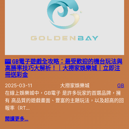
🎰 GB電子遊戲全攻略：最受歡迎的機台玩法與
高勝率技巧大解析！｜大撈家娛樂城｜立即注
冊送彩金
2025-03-11
大撈家娛樂城
GB
在線上娛樂城中，GB電子 是許多玩家的首選品牌，擁
有 高品質的遊戲畫面、豐富的主題玩法，以及超高的回
報率（RT…
閱讀更多…