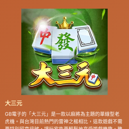
大三元
GB電子的「大三元」是一款以麻將為主題的單線型老
虎機。與台灣目前熱門的雷神之槌相比，這款遊戲不需