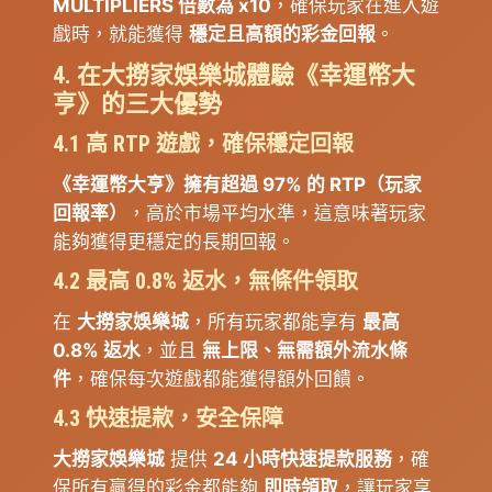
MULTIPLIERS 倍數為 x10
，確保玩家在進入遊
戲時，就能獲得
穩定且高額的彩金回報
。
4. 在大撈家娛樂城體驗《幸運幣大
亨》的三大優勢
4.1 高 RTP 遊戲，確保穩定回報
《幸運幣大亨》擁有超過 97% 的 RTP（玩家
回報率）
，高於市場平均水準，這意味著玩家
能夠獲得更穩定的長期回報。
4.2 最高 0.8% 返水，無條件領取
在
大撈家娛樂城
，所有玩家都能享有
最高
0.8% 返水
，並且
無上限、無需額外流水條
件
，確保每次遊戲都能獲得額外回饋。
4.3 快速提款，安全保障
大撈家娛樂城
提供
24 小時快速提款服務
，確
保所有贏得的彩金都能夠
即時領取
，讓玩家享