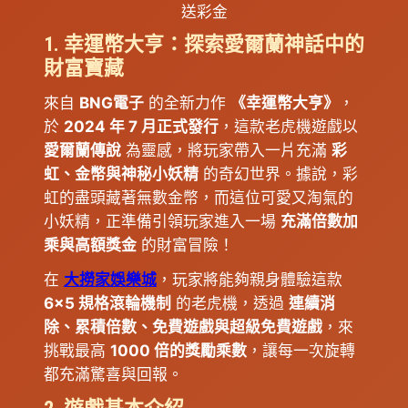
送彩金
1. 幸運幣大亨：探索愛爾蘭神話中的
財富寶藏
來自
BNG電子
的全新力作
《幸運幣大亨》
，
於
2024 年 7 月正式發行
，這款老虎機遊戲以
愛爾蘭傳說
為靈感，將玩家帶入一片充滿
彩
虹、金幣與神秘小妖精
的奇幻世界。據說，彩
虹的盡頭藏著無數金幣，而這位可愛又淘氣的
小妖精，正準備引領玩家進入一場
充滿倍數加
乘與高額獎金
的財富冒險！
在
大撈家娛樂城
，玩家將能夠親身體驗這款
6×5 規格滾輪機制
的老虎機，透過
連續消
除、累積倍數、免費遊戲與超級免費遊戲
，來
挑戰最高
1000 倍的獎勵乘數
，讓每一次旋轉
都充滿驚喜與回報。