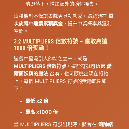
隨即落下，增加額外的賠付機會。
這種機制不僅讓遊戲更具動態感，還能夠在
單
次旋轉中連續累積獎金
，提升中獎概率與獲利
空間。
3.2 MULTIPLIERS 倍數符號 – 贏取高達
1000 倍獎勵！
遊戲中最吸引人的特色之一，就是
MULTIPLIERS 倍數符號
，這些符號可透過
愛
爾蘭妖精的魔法
召喚，也可隨機出現在轉軸
上，每個 MULTIPLIERS 符號的獎勵範圍如
下：
最低 x2 倍
最高 x1000 倍
當 MULTIPLIERS 符號出現時，將會在
消除結