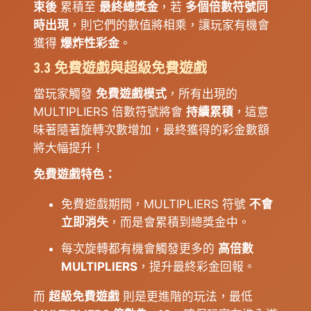
束後
累積至
最終總獎金
，若
多個倍數符號同
時出現
，則它們的數值將相乘，讓玩家有機會
獲得
爆炸性彩金
。
3.3 免費遊戲與超級免費遊戲
當玩家觸發
免費遊戲模式
，所有出現的
MULTIPLIERS 倍數符號將會
持續累積
，這意
味著隨著旋轉次數增加，最終獲得的彩金數額
將大幅提升！
免費遊戲特色：
免費遊戲期間，MULTIPLIERS 符號
不會
立即消失
，而是會累積到總獎金中。
每次旋轉都有機會觸發更多的
高倍數
MULTIPLIERS
，提升最終彩金回報。
而
超級免費遊戲
則是更進階的玩法，最低