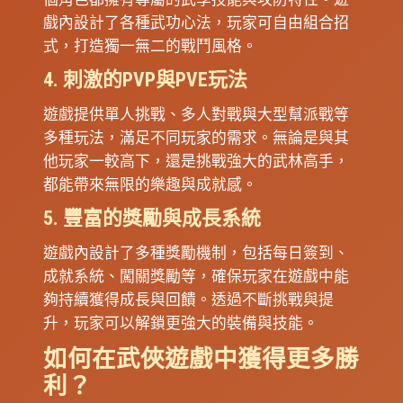
戲內設計了各種武功心法，玩家可自由組合招
式，打造獨一無二的戰鬥風格。
4. 刺激的PVP與PVE玩法
遊戲提供單人挑戰、多人對戰與大型幫派戰等
多種玩法，滿足不同玩家的需求。無論是與其
他玩家一較高下，還是挑戰強大的武林高手，
都能帶來無限的樂趣與成就感。
5. 豐富的獎勵與成長系統
遊戲內設計了多種獎勵機制，包括每日簽到、
成就系統、闖關獎勵等，確保玩家在遊戲中能
夠持續獲得成長與回饋。透過不斷挑戰與提
升，玩家可以解鎖更強大的裝備與技能。
如何在武俠遊戲中獲得更多勝
利？