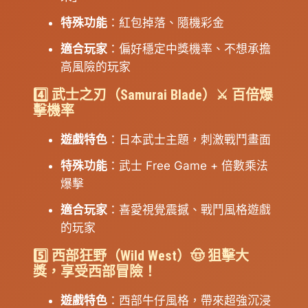
特殊功能
：紅包掉落、隨機彩金
適合玩家
：偏好穩定中獎機率、不想承擔
高風險的玩家
4️⃣ 武士之刃（Samurai Blade）⚔️ 百倍爆
擊機率
遊戲特色
：日本武士主題，刺激戰鬥畫面
特殊功能
：武士 Free Game + 倍數乘法
爆擊
適合玩家
：喜愛視覺震撼、戰鬥風格遊戲
的玩家
5️⃣ 西部狂野（Wild West）🤠 狙擊大
獎，享受西部冒險！
遊戲特色
：西部牛仔風格，帶來超強沉浸